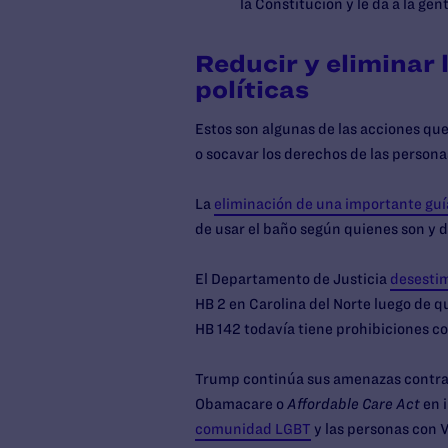
la Constitución y le da a la gen
Reducir y eliminar
políticas
Estos son algunas de las acciones que
o socavar los derechos de las person
La
eliminación de una importante guí
de usar el baño según quienes son y d
El Departamento de Justicia
desestim
HB 2 en Carolina del Norte luego de qu
HB 142 todavía tiene prohibiciones co
Trump continúa sus amenazas contra 
Obamacare o
Affordable Care Act
en i
comunidad LGBT
y las personas con V