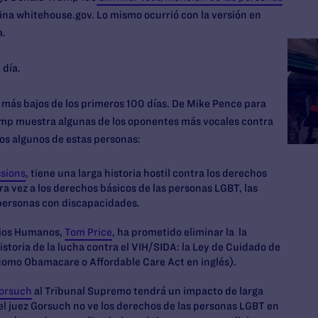
ina whitehouse.gov. Lo mismo ocurrió con la versión en
a.
 día.
 más bajos de los primeros 100 días. De Mike Pence para
rump muestra algunas de los oponentes más vocales contra
os algunos de estas personas:
ssions
, tiene una larga historia hostil contra los derechos
tra vez a los derechos básicos de las personas LGBT, las
 personas con discapacidades.
icios Humanos,
Tom Price
, ha prometido eliminar la la
historia de la lucha contra el VIH/SIDA: la Ley de Cuidado de
a como Obamacare o
Affordable Care Act
en inglés).
Gorsuch
al Tribunal Supremo tendrá un impacto de larga
 del juez Gorsuch no ve los derechos de las personas LGBT en