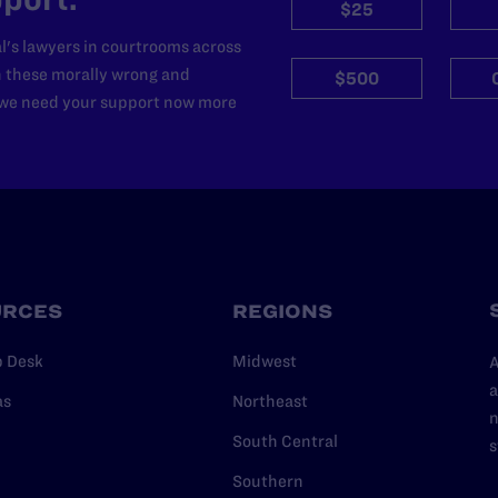
$25
l's lawyers in courtrooms across
n these morally wrong and
$500
d we need your support now more
URCES
REGIONS
p Desk
Midwest
A
a
as
Northeast
n
South Central
s
Southern