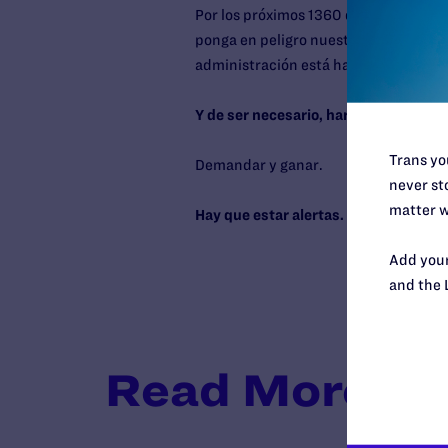
Por los próximos 1360 días que queda
ponga en peligro nuestros derechos. 
administración está haciendo realme
Y de ser necesario, haremos lo que 
Trans you
Demandar y ganar.
never sto
matter w
Hay que estar alertas. Este es solo el
Add your
and the 
Read More