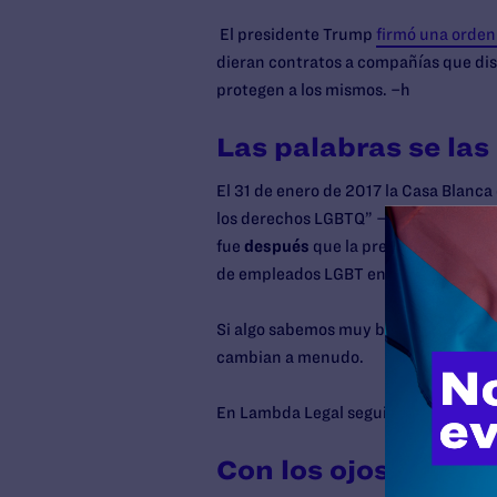
El presidente Trump
firmó una orden
dieran contratos a compañías que dis
protegen a los mismos. –h
Las palabras se las 
El 31 de enero de 2017 la Casa Blanc
los derechos LGBTQ” –
continues to b
fue
después
que la prensa reveló un 
de empleados LGBT en el gobierno fede
Si algo sabemos muy bien es cómo no f
cambian a menudo.
En Lambda Legal seguiremos alerta.
Con los ojos bien a