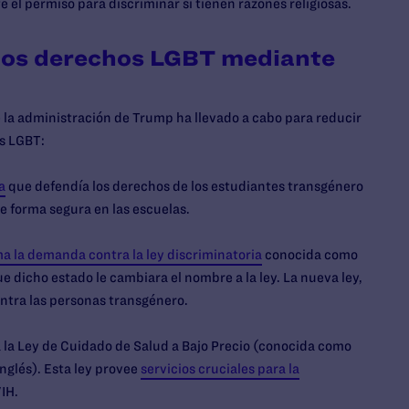
te el permiso para discriminar si tienen razones religiosas.
 los derechos LGBT mediante
 la administración de Trump ha llevado a cabo para reducir
as LGBT:
a
que defendía los derechos de los estudiantes transgénero
e forma segura en las escuelas.
a la demanda contra la ley discriminatoria
conocida como
e dicho estado le cambiara el nombre a la ley. La nueva ley,
ntra las personas transgénero.
la Ley de Cuidado de Salud a Bajo Precio (conocida como
nglés). Esta ley provee
servicios cruciales para la
IH.