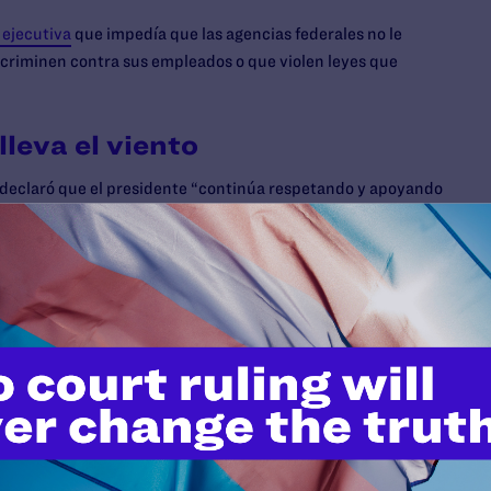
 ejecutiva
que impedía que las agencias federales no le
criminen contra sus empleados o que violen leyes que
lleva el viento
a declaró que el presidente “continúa respetando y apoyando
e respectful and supportive of LGBTQ rights
–. Claro, esto
borrador de una orden ejecutiva que eliminaba la protección
ral. Es por eso que la administración dio vuelta atrás.
iarnos de Trump, que sus palabras se las lleva el viento y
biertos