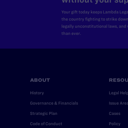
Your gift today keeps Lambda Lega
the country fighting to strike dow
legally unconstitutional laws, an
than ever.
ABOUT
RESO
History
Legal Hel
Governance & Financials
Issue Are
Strategic Plan
Cases
Code of Conduct
Policy