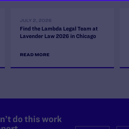
JULY 2, 2026
Find the Lambda Legal Team at
Lavender Law 2026 in Chicago
READ MORE
’t do this work
port.