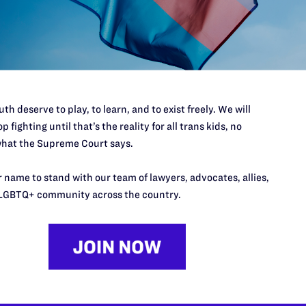
n, estaremos de pie y en lucha contra toda acción que
Y le dejaremos saber a toda la comunidad LGBT lo que esta
nte.
Lambda Legal siempre ha hecho: demandar.
th deserve to play, to learn, and to exist freely. We will
p fighting until that’s the reality for all trans kids, no
hat the Supreme Court says.
 principio.
 name to stand with our team of lawyers, advocates, allies,
LGBTQ+ community across the country.