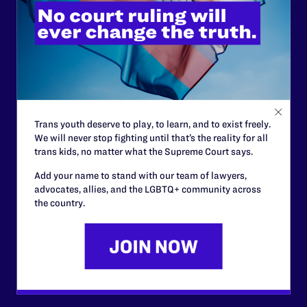
Lambda Legal can’t do this
work without your
support.
Your gift today keeps Lambda Legal's lawyers in
courtrooms across the country fighting to strike down these
morally wrong and legally unconstitutional laws, and we
Trans youth deserve to play, to learn, and to exist freely.
need your support now more than ever.
We will never stop fighting until that’s the reality for all
trans kids, no matter what the Supreme Court says.
$25
$50
Add your name to stand with our team of lawyers,
advocates, allies, and the LGBTQ+ community across
the country.
$125
$500
Other