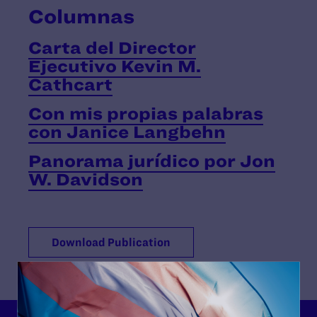
Columnas
Carta del Director
Ejecutivo Kevin M.
Cathcart
Con mis propias palabras
con Janice Langbehn
Panorama jurídico por Jon
W. Davidson
Download Publication