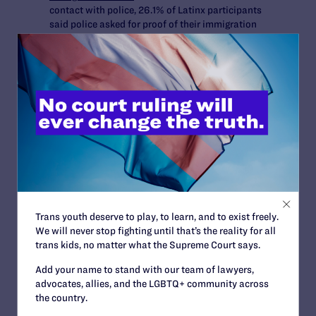
contact with police, 26.1% of Latinx participants
said police asked for proof of their immigration
status. That was also the case for over half
(56.6%) of Black participants. People of color were
more likely than white participants to be asked for
proof of their immigration status (40.8% vs. 11.4%).
Police searches and sex work
:
More than 21% of
Latinx participants who had face-to-face contact
with police reported that they were stopped or
contacted by the police under suspicion of being
engaged in sex work.
Crime
: A majority (59%) of Latinx participants
reported having experienced certain crimes, such as
property crime, physical assault, intimate partner
Trans youth deserve to play, to learn, and to exist freely.
violence, and sexual assault.
We will never stop fighting until that’s the reality for all
trans kids, no matter what the Supreme Court says.
Transgender identity
:
For transgender Latinx
participants that had been in court, 34.5% reported
Add your name to stand with our team of lawyers,
having their transgender status inappropriately
advocates, allies, and the LGBTQ+ community across
revealed in court.
the country.