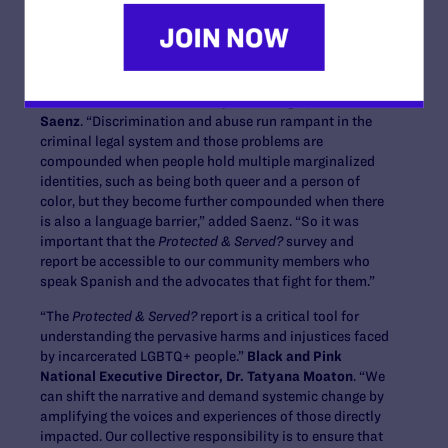
“Everyone who interacts with the criminal legal system,
including LGBTQ+ people and people living with HIV,
must be treated fairly and have legal rights that must be
protected,” said
Lambda Legal Senior Attorney
and
Protected & Served?
Project Manager, Richard
Saenz
. “Discrimination and abuse run rampant in the
criminal legal system and those problems are
compounded when people hold multiple marginalized
identities, such as being both queer and a person of
color, but they become further compounded when there
is also a language barrier,” added Saenz. “So it was
important that the
Protected & Served?
survey and
report be accessible to our community members who
speak Spanish and the advocates that fight for them.”
“The
Protected & Served?
report is a critical tool for
understanding the pervasive harms and injustices faced
by incarcerated LGBTQ+ people.”
Black and Pink
National Executive Director, Dr. Tatyana Moaton
. “We
can shift the narrative and demand systemic change by
amplifying the voices and experiences of those directly
impacted. Our collective responsibility is to ensure that