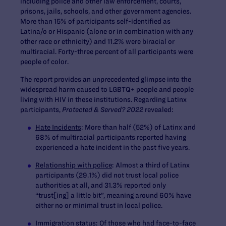
including police and other law enforcement, courts,
prisons, jails, schools, and other government agencies.
More than 15% of participants self-identified as
Latina/o or Hispanic (alone or in combination with any
other race or ethnicity) and 11.2% were biracial or
multiracial. Forty-three percent of all participants were
people of color.
The report provides an unprecedented glimpse into the
widespread harm caused to LGBTQ+ people and people
living with HIV in these institutions. Regarding Latinx
participants,
Protected & Served? 2022
revealed:
Hate Incidents
: More than half (52%) of Latinx and
68% of multiracial participants reported having
experienced a hate incident in the past five years.
Relationship with police
:
Almost a third of Latinx
participants (29.1%) did not trust local police
authorities at all, and 31.3% reported only
“trust[ing] a little bit”, meaning around 60% have
either no or minimal trust in local police.
Immigration status
:
Of those who had face-to-face