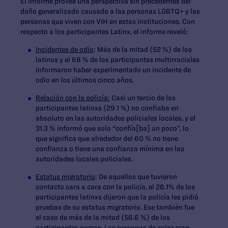
El informe provee una perspectiva sin precedentes del
daño generalizado causado a las personas LGBTQ+ y las
personas que viven con VIH en estas instituciones. Con
respecto a los participantes Latinx, el informe reveló:
Incidentes de odio
: Más de la mitad (52 %) de los
latinos y el 68 % de los participantes multirraciales
informaron haber experimentado un incidente de
odio en los últimos cinco años.
Relación con la policía:
Casi un tercio de los
participantes latinxs (29.1 %) no confiaba en
absoluto en las autoridades policiales locales, y el
31.3 % informó que solo “confía[ba] un poco”, lo
que significa que alrededor del 60 % no tiene
confianza o tiene una confianza mínima en las
autoridades locales policiales.
Estatus migratorio
: De aquellos que tuvieron
contacto cara a cara con la policía, el 26.1% de los
participantes latinxs dijeron que la policía les pidió
pruebas de su estatus migratorio. Ese también fue
el caso de más de la mitad (56.6 %) de los
participantes negros. Las personas de color eran