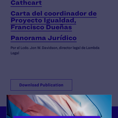
Cathcart
Carta del coordinador de
Proyecto Igualdad,
Francisco Dueñas
Panorama Jurídico
Por el Lcdo. Jon W. Davidson, director legal de Lambda
Legal
Download Publication