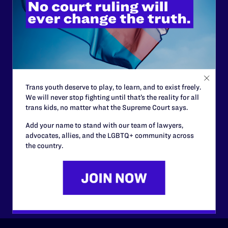
Lambda Legal can’t do this
work without your
support.
Your gift today keeps Lambda Legal's lawyers in
courtrooms across the country fighting to strike down these
morally wrong and legally unconstitutional laws, and we
Trans youth deserve to play, to learn, and to exist freely.
need your support now more than ever.
We will never stop fighting until that’s the reality for all
trans kids, no matter what the Supreme Court says.
$25
$50
Add your name to stand with our team of lawyers,
advocates, allies, and the LGBTQ+ community across
the country.
$125
$500
Other